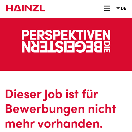
Accesskey
Accesskey
Accesskey
Zum Inhalt springen
Zum Hauptmenü springen
Zur Suche springen
[3]
[1]
[2]
DE
Navigation ei
Dieser Job ist für
Bewerbungen nicht
mehr vorhanden.